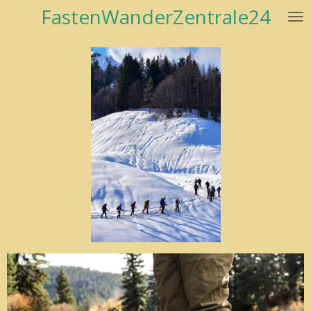
FastenWanderZentrale24
Zum
Hauptinhalt
springen